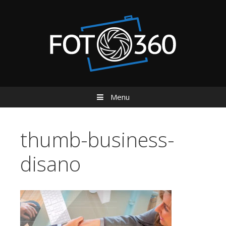
Menu
Vai al contenuto
thumb-business-
disano