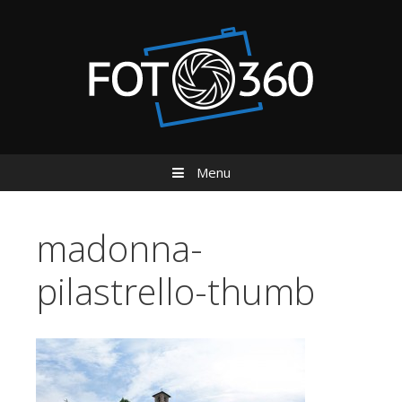
Menu
Vai al contenuto
madonna-
pilastrello-thumb