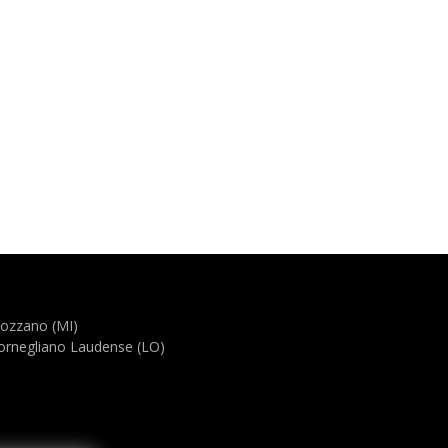
Rozzano (MI)
ornegliano Laudense (LO)