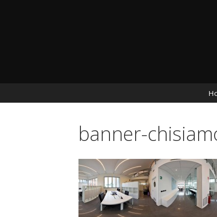
Vai al contenuto
H
banner-chisiam