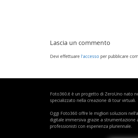
Lascia un commento
Devi effettuare
l'accesso
per pubblicare com
Foto360.it è un progetto di ZeroUno nato n
specializzato nella creazione di tour virtuali.
Oggi Foto360 offre le migliori soluzioni nell’
digitale immersiva grazie a strumentazione a
professionisti con esperienza pluriennale.