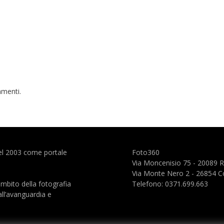
menti.
el 2003 come portale
Foto360
Via Moncenisio 75 - 20089 
Via Monte Nero 2 - 26854 C
ambito della fotografia
Telefono: 0371.699.663
ll’avanguardia e