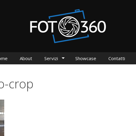
ome
About
Servizi
Showcase
Contatti
o-crop