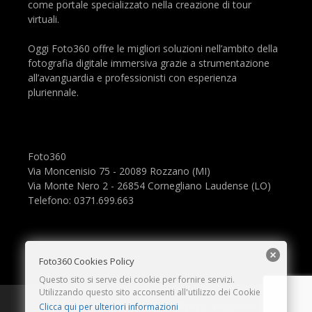
come portale specializzato nella creazione di tour
virtuali.
Oggi Foto360 offre le migliori soluzioni nell’ambito della
fotografia digitale immersiva grazie a strumentazione
all’avanguardia e professionisti con esperienza
pluriennale.
Foto360
Via Moncenisio 75 - 20089 Rozzano (MI)
Via Monte Nero 2 - 26854 Cornegliano Laudense (LO)
Telefono: 0371.699.663
Foto360 Cookies Policy
Questo sito si serve dei cookie per fornire servizi.
Utilizzando questo sito acconsenti all'utilizzo dei Cookie
Copyright © 2026
·
GeneratePress
·
WordPress
Clicca qui per ulteriori informazioni