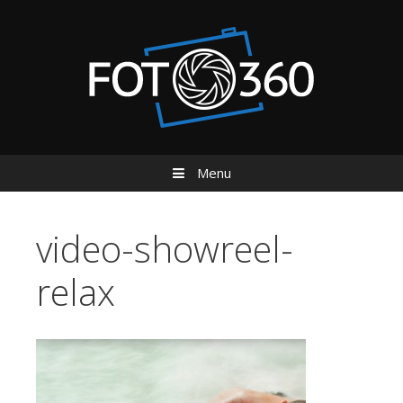
Menu
Vai al contenuto
video-showreel-
relax