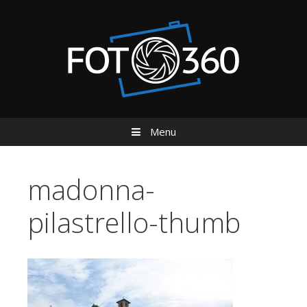
Menu
Vai al contenuto
madonna-
pilastrello-thumb