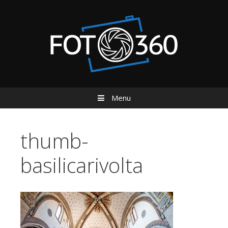
Menu
Vai al contenuto
thumb-
basilicarivolta