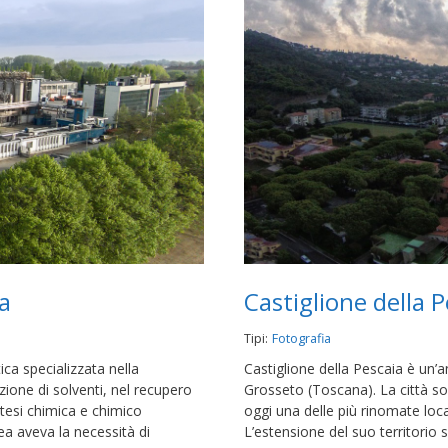
a
Castiglione della 
Tipi:
Fotografia
ca specializzata nella
Castiglione della Pescaia è un’an
ione di solventi, nel recupero
Grosseto (Toscana). La città so
intesi chimica e chimico
oggi una delle più rinomate loc
ea aveva la necessità di
L’estensione del suo territorio