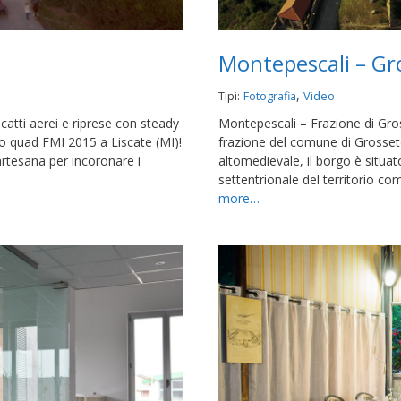
Montepescali – Gr
,
Tipi:
Fotografia
Video
atti aerei e riprese con steady
Montepescali – Frazione di Gro
no quad FMI 2015 a Liscate (MI)!
frazione del comune di Grosset
 Martesana per incoronare i
altomedievale, il borgo è situato
settentrionale del territorio c
more…