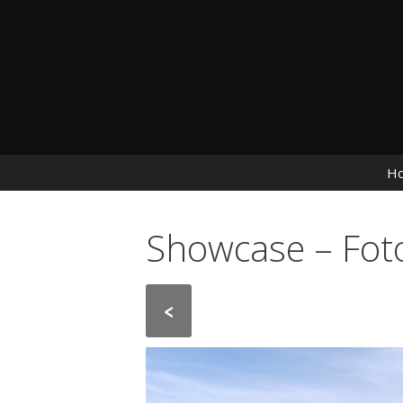
Vai al contenuto
H
Showcase – Foto
<