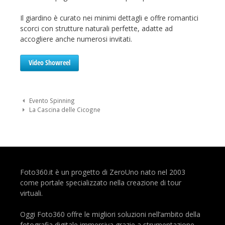
Il giardino è curato nei minimi dettagli e offre romantici
scorci con strutture naturali perfette, adatte ad
accogliere anche numerosi invitati.
Video Showreel
Navigazione Post
Evento Spinning
La Cascina delle Cicogne
Foto360.it è un progetto di ZeroUno nato nel 2003
come portale specializzato nella creazione di tour
virtuali.
Oggi Foto360 offre le migliori soluzioni nell’ambito della
fotografia digitale immersiva grazie a strumentazione